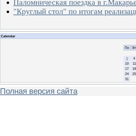
Паломническая поездка в г.Макарь
"Круглый стол" по итогам реализа
Calendar
Пн
Вт
3
4
10
11
17
18
24
25
31
Полная версия сайта