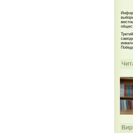
Инфор
выбор
местны
общест
Третий
самоде
инвал
Побед
Чит
Вир