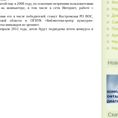
Фо
ачатой еще в 2008 году, по освоению незрячими пользователями
 на компьютере, в том числе в сети Интернет, работе с
На
.
До
ания его в числе победителей, станут Костромская РО ВОС,
кой области и ОГБУК «Библиотека-центр культурно-
Си
ты инвалидов по зрению».
По
евраля 2012 года, затем будут подведены итоги конкурса и
Ар
На
На
Нов
Ска