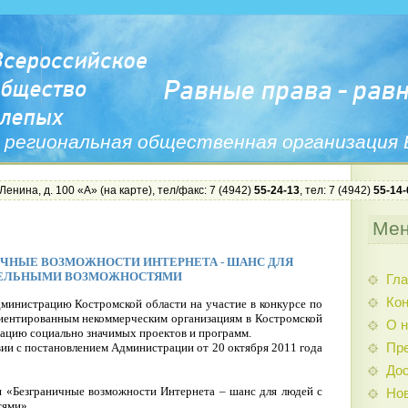
 региональная общественная организация
 Ленина, д. 100 «А» (
на карте
), тел/факс: 7 (4942)
55-24-13
, тел: 7 (4942)
55-14-
Ме
ЧНЫЕ ВОЗМОЖНОСТИ ИНТЕРНЕТА - ШАНС ДЛЯ
ТЕЛЬНЫМИ ВОЗМОЖНОСТЯМИ
Гла
Ко
министрацию Костромской области на участие в конкурсе по
иентированным некоммерческим организациям в Костромской
О н
зацию социально значимых проектов и программ.
ии с постановлением Администрации от 20 октября 2011 года
Пр
Дос
 «Безграничные возможности Интернета – шанс для людей с
Нов
тями».