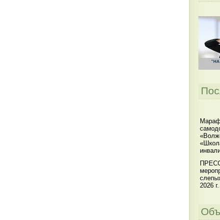
Пос
Мараф
самодо
«Волжс
«Школ
инвал
ПРЕСС
меропр
слепы
2026 г.
Объ