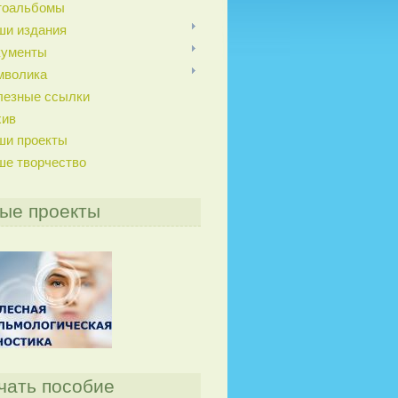
тоальбомы
ши издания
кументы
мволика
лезные ссылки
хив
ши проекты
ше творчество
ые проекты
чать пособие