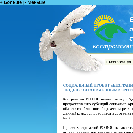
+ Больше
- Меньше
|
Костромская
г. Кострома, ул.
СОЦИАЛЬНЫЙ ПРОЕКТ «БЕЗГРАНИ
ЛЮДЕЙ С ОГРАНИЧЕННЫМИ ЗРИ
Костромская РО ВОС подала заявку в Ад
предоставлению субсидий социально ор
области из областного бюджета на реали
Данный конкурс проводится в соответств
№ 380-а.
Проект Костромской РО ВОС называется
ограниченными зрительными возможнос