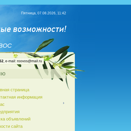
Пятница, 07.08.2026, 11:42
 ВОС
62
, e-mail: roovos@mail.ru
ню
вная страница
нтактная информация
ас
едприятия
ка объявлений
ости сайта